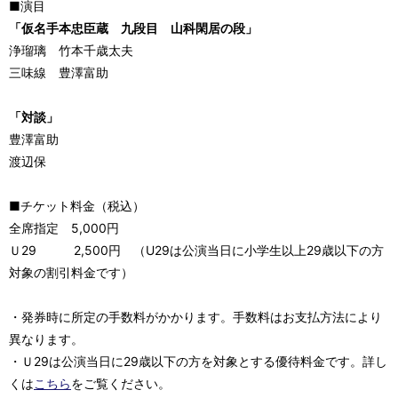
■演目
「仮名手本忠臣蔵 九段目 山科閑居の段」
浄瑠璃 竹本千歳太夫
三味線 豊澤富助
「対談」
豊澤富助
渡辺保
■チケット料金（税込）
全席指定 5,000円
Ｕ29 2,500円 （U29は公演当日に小学生以上29歳以下の方
対象の割引料金です）
・発券時に所定の手数料がかかります。手数料はお支払方法により
異なります。
・Ｕ29は公演当日に29歳以下の方を対象とする優待料金です。詳し
くは
こちら
をご覧ください。