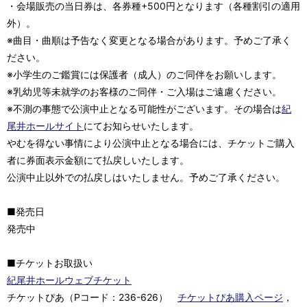
・会場販売の当日券は、各券種+500円となります（各種割引の適用
外）。
※曲目・曲順は予告なく変更となる場合があります。予めご了承く
ださい。
※小学生のご鑑賞には保護者（成人）のご同伴をお願いします。
※乳幼児等未就学のお客様のご同伴・ご入場はご遠慮ください。
※不測の事態で公演中止となる可能性がございます。その場合は
紀
尾井ホールサイト
にてお知らせいたします。
やむを得ない事情により公演中止となる場合には、チケットご購入
者に券面表示金額にて払戻しいたします。
公演中止以外での払戻しはいたしません。予めご了承ください。
■発売日
発売中
■チケットお取扱い
紀尾井ホールウェブチケット
チケットぴあ（Pコード：236-626）
チケットぴあ購入ページ
，