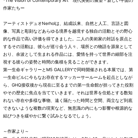
*The Vision of Contemporary Art 現代美術の展望－新しい平面の
作家たちー
アーティストデュオNerholは、結成以来、自然と人工、言語と図
像、写真と彫刻などあらゆる境界を越境する独自の活動とその野心
的な作品で高い評価を得てきました。二人の美術家の対話を原点と
するその活動は、彼らが巡り会う人々、場所との物語を源泉として
おり、余波として生まれる作品には、愛情を持って世界の細部を注
視する彼らの姿勢と時間の集積を見ることができます。
第一生命ギャラリーとM5 GALLERYで同時開催される本展では、第
一生命ビルに今もなお存在するマッカーサールームを起点としなが
ら、GHQ接収後から現在に至るまでの第一生命館が担ってきた役割
やその歴史に焦点を当てていきます。それは世界を住処とする数知
れない存在や多様な事物、遠く隔たった時間と空間、両立など到底
できないような複数の現実など、無意識の内にもつ影響や根源的な
結びつきを緩やかに繋ぐ試みとなるでしょう。
～作家より～