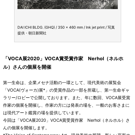
 / 写真
DAI ICHI BLDG. (GHQ) / 350 x 460 mm / Ink jet print / 写真
DAI IC
提供・朝日新聞社
提供・
「VOCA展2020」VOCA賞受賞作家 Nerhol（ネルホ
ル）さんの個展を開催
第一生命は、企業メセナ活動の一環として、現代美術の展覧会
「VOCA(ヴォーカ)展*」の受賞作品の一部を所蔵し、第一生命ギャ
ラリー/ロビーで公開しております。また、年に数回、VOCA展受賞
作家の個展を開催し、作家の方には発表の場を、一般のお客さまに
は現代アート鑑賞の場を提供しています。
今回は「VOCA展2020」VOCA賞受賞作家 Nerhol（ネルホル）さ
んの個展を開催します。