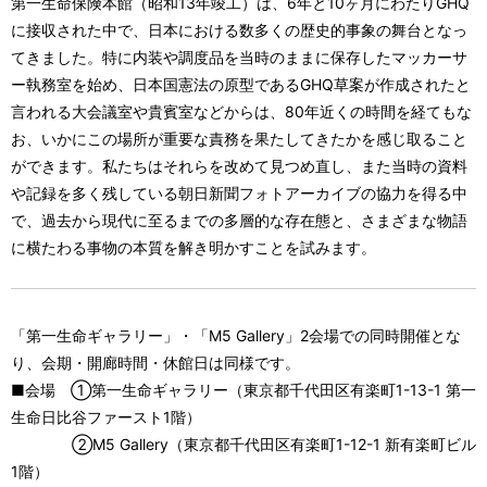
第一生命保険本館（昭和13年竣工）は、6年と10ヶ月にわたりGHQ
に接収された中で、日本における数多くの歴史的事象の舞台となっ
てきました。特に内装や調度品を当時のままに保存したマッカーサ
ー執務室を始め、日本国憲法の原型であるGHQ草案が作成されたと
言われる大会議室や貴賓室などからは、80年近くの時間を経てもな
お、いかにこの場所が重要な責務を果たしてきたかを感じ取ること
ができます。私たちはそれらを改めて見つめ直し、また当時の資料
や記録を多く残している朝日新聞フォトアーカイブの協力を得る中
で、過去から現代に至るまでの多層的な存在態と、さまざまな物語
に横たわる事物の本質を解き明かすことを試みます。
「第一生命ギャラリー」・「M5 Gallery」2会場での同時開催とな
り、会期・開廊時間・休館日は同様です。
■会場 ①第一生命ギャラリー（東京都千代田区有楽町1-13-1 第一
生命日比谷ファースト1階）
②M5 Gallery（東京都千代田区有楽町1-12-1 新有楽町ビル
1階）