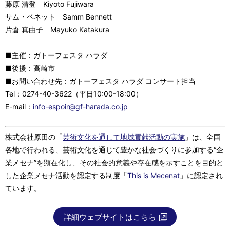
藤原 清登 Kiyoto Fujiwara
サム・ベネット Samm Bennett
片倉 真由子 Mayuko Katakura
■主催：ガトーフェスタ ハラダ
■後援：高崎市
■お問い合わせ先：ガトーフェスタ ハラダ コンサート担当
Tel：0274-40-3622（平日10:00-18:00）
E-mail：
info-espoir@gf-harada.co.jp
株式会社原田の「
芸術文化を通して地域貢献活動の実施
」は、全国
各地で行われる、芸術文化を通じて豊かな社会づくりに参加する“企
業メセナ”を顕在化し、その社会的意義や存在感を示すことを目的と
した企業メセナ活動を認定する制度「
This is Mecenat
」に認定され
ています。
詳細ウェブサイトはこちら