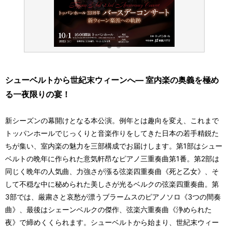
シューベルトから世紀末ウィーンへ― 室内楽の奥義を極め
る一夜限りの宴！
新シーズンの幕開けとなる本公演。例年とは趣向を変え、これまで
トッパンホールでじっくりと音楽作りをしてきた日本の若手精鋭た
ちが集い、室内楽の魅力を三部構成でお届けします。第1部はシュー
ベルトの晩年に作られた意気軒昂なピアノ三重奏曲第1番。第2部は
同じく晩年の人気曲、力強さが漲る弦楽四重奏曲《死と乙女》、そ
して不穏な中に秘められた美しさが光るベルクの弦楽四重奏曲。第
3部では、厳粛さと哀愁が漂うブラームスのピアノソロ《3つの間奏
曲》、最後はシェーンベルクの傑作、弦楽六重奏曲《浄められた
夜》で締めくくられます。シューベルトから始まり、世紀末ウィー