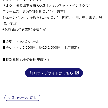
ベルク：弦楽四重奏曲 Op.3［クァルテット・インテグラ］
ブラームス：3つの間奏曲 Op.117［兼重］
シェーンベルク：浄められた夜 Op.4［周防、小川、中、田原、笹
沼、佐山］
※休憩2回／19:00頃終演予定
■会場：トッパンホール
■チケット：5,500円／U-25 2,500円（全席指定）
■特別協賛：株式会社 安藤・間
詳細ウェブサイトはこちら
前のページに戻る