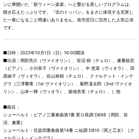
ンに華開いた「新ウィーン楽派」へと繋がる美しいプログラムは、
聴き応えたっぷりです。「弦のトッパン」をまさに体現する充実し
た一夜になること間違いありません。発売翌日に完売した人気公演
です。
■日時：2023年10月1日（日）16:00開演
■出演：周防亮介（ヴァイオリン）、笹沼 樹（チェロ）、兼重稔宏
（ピアノ）、小川恭子（ヴァイオリン）、中 恵菜（ヴィオラ）、田
原綾子（ヴィオラ）、佐山裕樹（チェロ）、クァルテット・インテ
グラ［三澤響果（1st ヴァイオリン）、菊野凜太郎（2nd ヴァイオ
リン）、山本一輝（ヴィオラ）、築地杏里（チェロ）、］他
■曲目：
シューベルト：ピアノ三重奏曲第1番 変ロ長調 D898［周防、笹
沼、兼重］
シューベルト：弦楽四重奏曲第14番 ニ短調 D810《死と乙女》［ク
ァルテット・インテグラ］