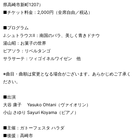
県高崎市新町1207）
■チケット料金：2,000円（全席自由／税込）
■プログラム
J.シュトラウスII：南国のバラ、美しく青きドナウ
湯山昭：お菓子の世界
ピアソラ：リベルタンゴ
サラサーテ：ツィゴイネルワイゼン 他
※曲目・曲順は変更となる場合がございます。あらかじめご了承く
ださい。
■出演
大谷 康子 Yasuko Ohtani（ヴァイオリン）
小山 さゆり Sayuri Koyama（ピアノ）
■主催：ガトーフェスタ ハラダ
■後援：高崎市