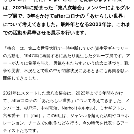
は、2021年に始まった「第八次椿会」メンバーによるグル
ープ展で、3年をかけてafterコロナの「あたらしい世界」
について考えてきました。最終年となる2023年は、これま
での活動を昇華させる展示を行います。
「椿会」は、第二次世界大戦で一時中断していた資生堂ギャラリー
の活動を、1947年に再開するにあたり誕生したグループ展です。ア
ートが人々に希望を与え、勇気をもたらすという信念に基づき、戦
争や災害、不況などで世の中が閉塞状況にあるときにも再興を願い
開催してきました。
2021年にスタートした第八次椿会は、2023年まで３年間をかけ
て、afterコロナの「あたらしい世界」について考えてきました。メ
ンバーは、杉戸洋、中村竜治、Nerhol (ネルホル)、ミヤギフトシ、
宮永愛子、目［mé］。この6組は、ジャンルを超えた活動やコラボ
レーション、チームでの制作などを行う、今の時代を代表するアー
ティストたちです。