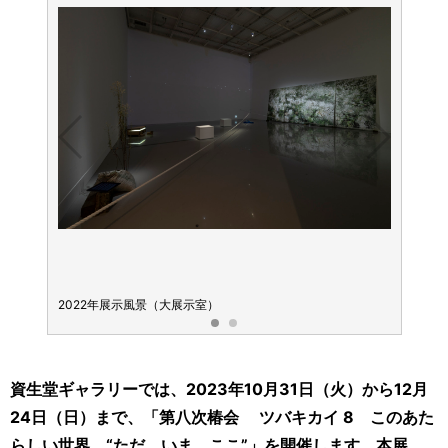
2022年展示風景（大展示室）
202
資生堂ギャラリーでは、2023年10月31日（火）から12月
24日（日）まで、「第八次椿会 ツバキカイ 8 このあた
らしい世界 “ただ、いま、ここ”」を開催します。本展