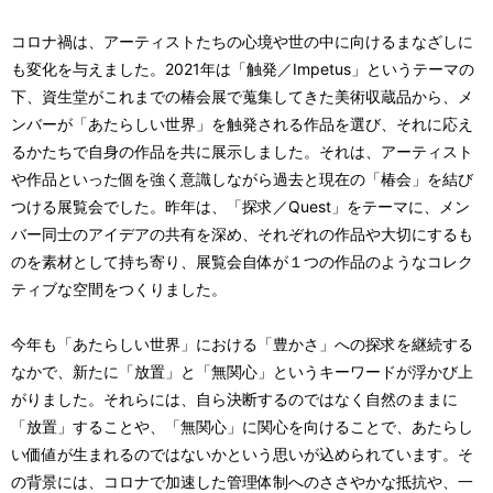
コロナ禍は、アーティストたちの心境や世の中に向けるまなざしに
も変化を与えました。2021年は「触発／Impetus」というテーマの
下、資生堂がこれまでの椿会展で蒐集してきた美術収蔵品から、メ
ンバーが「あたらしい世界」を触発される作品を選び、それに応え
るかたちで自身の作品を共に展示しました。それは、アーティスト
や作品といった個を強く意識しながら過去と現在の「椿会」を結び
つける展覧会でした。昨年は、「探求／Quest」をテーマに、メン
バー同士のアイデアの共有を深め、それぞれの作品や大切にするも
のを素材として持ち寄り、展覧会自体が１つの作品のようなコレク
ティブな空間をつくりました。
今年も「あたらしい世界」における「豊かさ」への探求を継続する
なかで、新たに「放置」と「無関心」というキーワードが浮かび上
がりました。それらには、自ら決断するのではなく自然のままに
「放置」することや、「無関心」に関心を向けることで、あたらし
い価値が生まれるのではないかという思いが込められています。そ
の背景には、コロナで加速した管理体制へのささやかな抵抗や、一