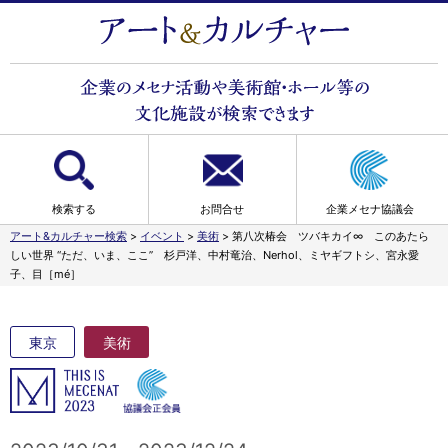
検索する
お問合せ
企業メセナ協議会
アート&カルチャー検索
>
イベント
>
美術
>
第八次椿会 ツバキカイ∞ このあたら
しい世界 “ただ、いま、ここ” 杉戸洋、中村竜治、Nerhol、ミヤギフトシ、宮永愛
子、目［mé］
東京
美術