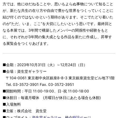
方では、他にゆだねることや、思いもよらぬ事物について知ること
が、新たな共生の在り方や自由で豊かな世界をつくっていくことに
結び付くのではないかという期待があります。そこでたどり着いた
のが“ただ、いま、ここ”を大切にしたいという思いです。最終回と
なる本展では、3年間で構築したメンバーの関係性や経験をもと
に、それぞれが3年間の集大成となる作品を新たに作成し、昇華す
る展覧会をつくりあげます。
■会期：2023年10月31日（火）～12月24日（日）
■会場：資生堂ギャラリー
〒104-0061 東京都中央区銀座8-8-3 東京銀座資生堂ビル地下1階
Tel. 03-3572-3901 Fax. 03-3572-3951
■開館時間：平日 11:00-19:00、日･祝 11:00-18:00
■休館日：毎週月曜休 (月曜日が休日にあたる場合も休館)
■入場無料
■主催：株式会社 資生堂
■ウェブサイト：
資生堂ギャラリー
、
椿会特設ページ