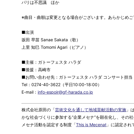
パリは不思議 ほか
※曲目・曲順は変更となる場合がございます。あらかじめご
■出演
坂田 早苗 Sanae Sakata（歌）
上里 知巳 Tomomi Agari（ピアノ）
■主催：ガトーフェスタ ハラダ
■後援：高崎市
■お問い合わせ先：ガトーフェスタ ハラダ コンサート担当
Tel：0274-40-3622（平日10:00-18:00）
E-mail：
info-espoir@gf-harada.co.jp
株式会社原田の「
芸術文化を通して地域貢献活動の実施
」
かな社会づくりに参加する“企業メセナ”を顕在化し、その
メセナ活動を認定する制度「
This is Mecenat
」に認定され