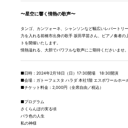
〜星空に響く情熱の歌声〜
タンゴ、カンツォーネ、シャンソンなど幅広いレパートリ
力を入れる前橋市出身の歌手 坂田早苗さん、ピアノ奏者の
トを開催いたします。
情熱溢れる、大胆でパワフルな歌声にご期待くださいませ
■日時：2024年2月18日（日）17:30開場 18:30開演
■会場：ガトーフェスタ ハラダ 本社1階 エスポワールホー
■チケット料金：2,000円（全席自由／税込）
■プログラム
さくらんぼの実る頃
バラ色の人生
私の神様