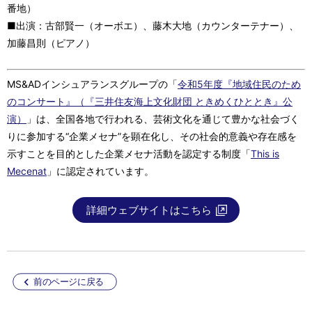
番地）
■出演：古部賢一（オーボエ）、藤木大地（カウンターテナー）、
加藤昌則（ピアノ）
MS&ADインシュアランスグループの「
令和5年度『地域住民のため
のコンサート』（『三井住友海上文化財団 ときめくひととき』公
演）
」は、全国各地で行われる、芸術文化を通じて豊かな社会づく
りに参加する“企業メセナ”を顕在化し、その社会的意義や存在感を
示すことを目的とした企業メセナ活動を認定する制度「
This is
Mecenat
」に認定されています。
詳細ウェブサイトはこちら
前のページに戻る