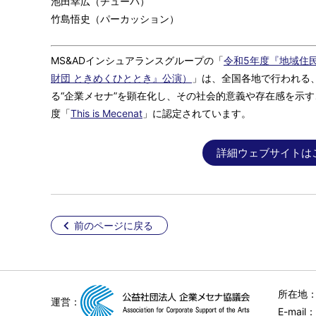
池田幸広（チューバ）
竹島悟史（パーカッション）
MS&ADインシュアランスグループの「
令和5年度『地域住
財団 ときめくひととき』公演）
」は、全国各地で行われる
る“企業メセナ”を顕在化し、その社会的意義や存在感を示
度「
This is Mecenat
」に認定されています。
詳細ウェブサイトは
前のページに戻る
所在地：
運営：
E-mail：