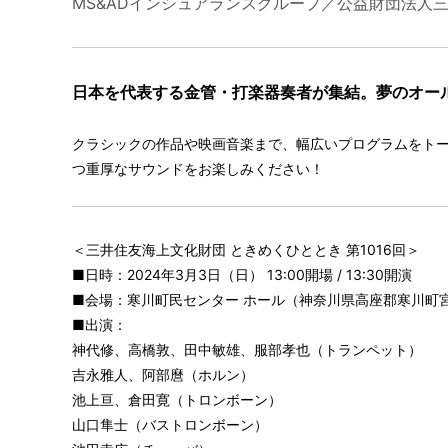
MS&ADインシュアランスグループ／公益財団法人
日本を代表する金管・打楽器奏者が集結。夢のオー
クラシックの作品や映画音楽まで、幅広いプログラムをト
つ重厚なサウンドをお楽しみください！
＜三井住友海上文化財団 ときめくひととき 第1016回＞
■日時：2024年3月3日（日） 13:00開場 / 13:30開演
■会場：寒川町民センター ホール（神奈川県高座郡寒川町宮
■出演：
神代修、高橋敦、田中敏雄、服部孝也（トランペット）
吉永雅人、阿部麿（ホルン）
池上亘、倉田寛（トロンボーン）
山口隼士（バストロンボーン）