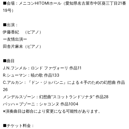
■会場：メニコンHITOMIホール（愛知県名古屋市中区葵三丁目21番
19号）
■出演：
伊藤香紀 （ピアノ）
ー友情出演ー
田舎片麻未（ピアノ）
■曲目
J.N.フンメル：ロンド ファヴォーリ 作品11
R.シューマン：暁の歌 作品133
C.アルカン：『ドン・ジョバンニ』による４手のための幻想曲 作品
26
メンデルスゾーン：幻想曲”スコットランドソナタ” 作品28
バッハ＝ブゾーニ：シャコンヌ 作品1004
※演奏曲目は都合により変更になる可能性があります。
■チケット料金：