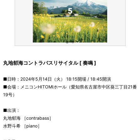
丸地郁海コントラバスリサイタル [ 奏鳴 ]
■日時：2024年5月14日（火） 18:15開場 / 18:45開演
■会場：メニコンHITOMIホール（愛知県名古屋市中区葵三丁目21番
19号）
■出演：
丸地郁海 ［contrabass］
水野斗希 ［piano］