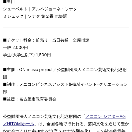
■曲目
シューベルト｜アルペジョーネ・ソナタ
ミシェック｜ソナタ 第２番 ホ短調
■チケット料金：前売り・当日共通 全席指定
一般 2,000円
学生(大学生以下) 1,800円
■主催：ON music project／公益財団法人メニコン芸術文化記念財
団
■制作：メニコンビジネスアシスト(MBA)イベント･クリエーション
部
■後援：名古屋市教育委員会
公益財団法人メニコン芸術文化記念財団の「
メニコン シアターAoi
／HITOMIホール
」は、全国各地で行われる、芸術文化を通じて豊か
な社会づくりに参加する“企業メセナ”を顕在化し、その社会的意義