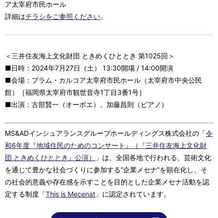
ア太宰府市民ホール
詳細は
チラシをご参照ください
。
＜三井住友海上文化財団 ときめくひととき 第1025回＞
■日時：2024年7月27日（土） 13:30開場 / 14:00開演
■会場：プラム・カルコア太宰府市民ホール（太宰府市中央公民
館）［福岡県太宰府市観世音寺1丁目3番1号］
■出演：古部賢一（オーボエ）、加藤昌則（ピアノ）
MS&ADインシュアランスグループホールディングス株式会社の「
令
和6年度『地域住民のためのコンサート』（『三井住友海上文化財
団 ときめくひととき』公演）
」は、全国各地で行われる、芸術文化
を通じて豊かな社会づくりに参加する“企業メセナ”を顕在化し、そ
の社会的意義や存在感を示すことを目的とした企業メセナ活動を認
定する制度「
This is Mecenat
」に認定されています。