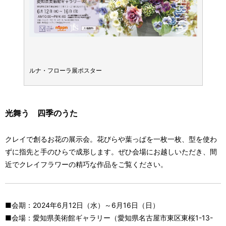
ルナ・フローラ展ポスター
ルナ・
光舞う 四季のうた
クレイで創るお花の展示会。花びらや葉っぱを一枚一枚、型を使わ
ずに指先と手のひらで成形します。ぜひ会場にお越しいただき、間
近でクレイフラワーの精巧な作品をご覧ください。
■会期：2024年6月12日（水）～6月16日（日）
■会場：愛知県美術館ギャラリー（愛知県名古屋市東区東桜1-13-