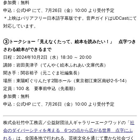
参加費：無料
申込：公式HP にて、7月26日（金）10:00 より受付予定
＊上映はバリアフリー日本語字幕版です。音声ガイドはUDCastにて
対応しています。
③トークショー「見えなくたって、絵本を読みたい！」 点字つき
さわる絵本ができるまで
日程：2024年10月2日（水）18:30 ～ 20:00
講師：岩田美津子（てんやく絵本ふれあい文庫代表）
聞き手：関谷裕子（元こぐま社編集長）
場所：東陽町ぐりんたす2階ホール（東京都江東区南砂2-5-14）
定員：100 名 要事前申込（先着順）
参加費：無料
申込：公式HP にて、7月26日（金）10:00 より受付予定
株式会社竹中工務店／公益財団法人ギャラリーエークワッドの「
社
会のダイバーシティを考える 6つの点から広がる世界 点字にふ
れる
」は、全国各地で行われる、芸術文化を通じて豊かな社会づく