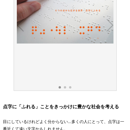
光島貴
館へ―
制作協
photo:
点字に「ふれる」ことをきっかけに豊かな社会を考える
目にしているけれどよく分からない…多くの人にとって、点字は一
番近くて遠い文字かもしれません。