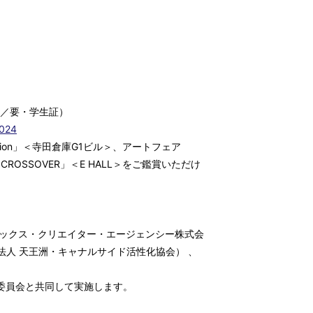
当日／要・学生証）
2024
fication」＜寺田倉庫G1ビル＞、アートフェア
ア「CROSSOVER」＜E HALL＞をご鑑賞いただけ
：エイベックス・クリエイター・エージェンシー株式会
法人 天王洲・キャナルサイド活性化協会） 、
L実行委員会と共同して実施します。