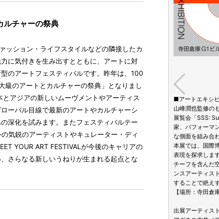
カルチャーの祭典
・食・ファッション・ライフスタイルなどの隣接したカ
魅力に気付きを生み出すとともに、アートに対
型のアートフェスティバルです。昨年は、100
大級のアートとカルチャーの祭典」となりまし
ALは日本とアジアの新しいムーヴメントやアーティス
SOVER」
■アートエキシビション「
アーティスト・ラン・スペース、キュレーター、企業が「2024
山峰潤也監修の
グローバル目線で最新のアートやカルチャーシ
ートと様々なカルチャーが交差する風景」をそれぞれの視点で
展覧会「SSS: Su
への深化を試みます。またフェスティバルテー
行う。今年はフェスティバルテーマ「NEW ERA」に沿って、
家、パフォーマ
内外の気鋭のアーティストやキュレーター・ディ
MIや、スタジオ航大など多様な形式の気鋭のギャラリーが集結。ま
な側面を組み合
点に今年4月に開設されたギャラリーが参加するほか、2AMの
本展では、国際
OUR ART FESTIVALが今後のキャリアの
Rで現代アーティストとしても精力的に活動するfeeldogのアート
表現を探求しま
い、さらなる新しいうねりが生まれる起点とな
jinwoon」が日本初出展する。
チーフを含んだ
ンスアーティス
することで絶え
【場所：寺田倉庫
lective｜Lavender Opener Chair／デカメロン／金子恵治／
US／PROJECT ATAMI／Marco Gallery／CON_／スタジオ航大
出展アーティス