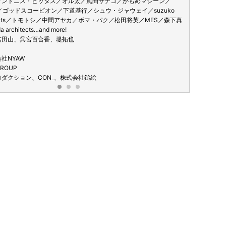
アントニス・ピッタス／オル太／風間サチコ／かもめマシーン／
橋穣／高山
onzo ／ゴッドスコーピオン／下道基行／シュウ・ジャウェイ／suzuko
泰子／前田
chitects／トモトシ／中間アヤカ／ボマ・パク／松田将英／MES／森下真
／山田康平／
 architects…and more!
／渡邊涼太
吉田山、呉宮百合香、堤拓也
社NYAW
ROUP
ダクション、CON_、株式会社鎚絵