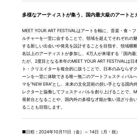
多様なアーティストが集う、国内最大級のアートと
MEET YOUR ART FESTIVALはアートを軸に、音楽
ルチャーを一堂に会することで、領域を超えてそれぞれの
する新しい出会いや発見を設計することを目指す、領域横断
名以上のアーティストが参加し、4万人が来場する「国内最
たが、2度目となる本年のMEET YOUR ART FESTIV
■アートフェア「CROS
17組のギャラリー、
ト・クリエイターを複合的に扱うことで、日本のみならず
年のアジアにおけるア
ーンを一堂に体験できる唯一無二のアートフェスティバル
切り取り展示・販売を
マを”NEW ERA”とし、未来の文化芸術の担い手となる国
PROJECT ATA
た、韓国から清州を拠
レクターと協働してフェスティバルを創り上げることで、MEET Y
ジヌンと元BIGSTA
発射台となることや、国内外の多様な才能が集い混ざり合
ユニット「feeldog&
ることも目指します。
【場所：E HALL】
出展者：
AKIINOUE／XYZ col
■日程：2024年10月11日（金）～ 14日（月・祝）
NEORT++／HIBIS-C