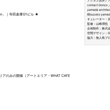
d more!
アグネス吉井／
contact G
yamada ar
ation」｜寺田倉庫G1ビル ★
樹suzuko yamada
キュレーター：
監修：山峰潤也
企画制作：株式会
空間デザイン：G
協力：無人島プロ
Jエリアのみの開催（アートエリア・WHAT CAFE