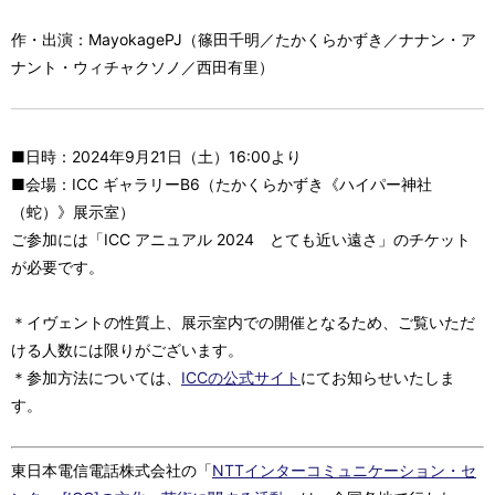
作・出演：MayokagePJ（篠田千明／たかくらかずき／ナナン・ア
ナント・ウィチャクソノ／西田有里）
■日時：2024年9月21日（土）16:00より
■会場：ICC ギャラリーB6（たかくらかずき《ハイパー神社
（蛇）》展示室）
ご参加には「ICC アニュアル 2024 とても近い遠さ」のチケット
が必要です。
＊イヴェントの性質上、展示室内での開催となるため、ご覧いただ
ける人数には限りがございます。
＊参加方法については、
ICCの公式サイト
にてお知らせいたしま
す。
東日本電信電話株式会社の「
NTTインターコミュニケーション・セ