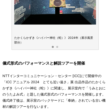
展示風景
たかくらかずき《ハイパー神社（蛇）》 2024年（展示風景
たかく
部分）
部分）
儀式形式のパフォーマンスと解説ツアーを開催
NTTインターコミュニケーション・センター [ICC]にて開催中の
「ICC アニュアル 2024 とても近い遠さ」展 出品作品のたかくら
かずき《ハイパー神社（蛇）》に関連し、展示室内で「うみとおに
のうたよみ式」と題した儀式形式のパフォーマンスを開催します。
儀式終了後は、展示室のバックヤードに「奉納」されている古い機
材の解説ツアーを行ないます。