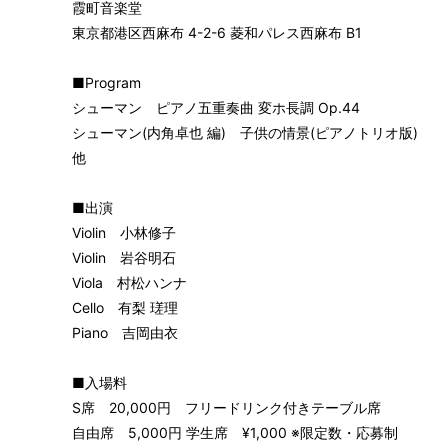
霞町音楽堂
東京都港区西麻布 4-2-6 菱和パレス西麻布 B1
■Program
シューマン ピアノ五重奏曲 変ホ長調 Op.44
シューマン(内角卓也 編) 子供の情景(ピアノトリオ版)
他
■出演
Violin 小林修子
Violin 岩谷明石
Viola 村松ハンナ
Cello 有梨 瑳理
Piano 吉岡由衣
■入場料
S席 20,000円 フリードリンク付きテーブル席
自由席 5,000円 学生席 ¥1,000 ※限定数・応募制