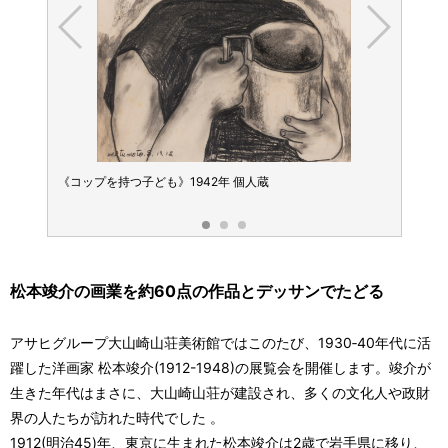
《コップを持つ子ども》1942年 個人蔵
《顔 
松本竣介の画業を約60点の作品とデッサンでたどる
アサヒグループ大山崎山荘美術館ではこのたび、1930‐40年代に活
躍した洋画家 松本竣介(1912-1948)の展覧会を開催します。竣介が
生きた年代はまさに、大山崎山荘が建設され、多くの文化人や政財
界の人たちが訪れた時代でした 。
1912(明治45)年、東京に生まれた松本竣介は2歳で岩手県に移り、