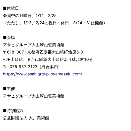
■休館日：
会期中の月曜日、1/14、2/25
（ただし、1/13、2/24の祝日・休日、3/24・31は開館）
■会場：
アサヒグループ大山崎山荘美術館
〒618ｰ0071 京都府乙訓郡大山崎町銭原5‐3
※JR山崎駅、または阪急大山崎駅より徒歩約10分
Tel:075‐957‐3123（総合案内）
https://www.asahigroup-oyamazaki.com/
■主催：
アサヒグループ大山崎山荘美術館
■特別協力：
公益財団法人 大川美術館