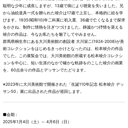
聡明な少年に成長しますが、13歳で病により聴覚を失いました。兄
から油絵道具一式を贈られた竣介は17歳で上京し、本格的に絵を学
びます。1935(昭和10)年二科展に初入選、36歳で亡くなるまで探求
をかさね、制作に情熱を注ぎつづけました。静謐かつ抒情を湛える
竣介の作品は、今なお私たちを魅了してやみません。
群馬県桐生市にある大川美術館の創設者 大川栄二(1924-2008)が美
術コレクションをはじめるきっかけとなったのは、松本竣介の作品
でした。この展覧会では、大川美術館の所蔵する松本竣介コレクシ
ョンを中心に、短い生涯のなかで確かな軌跡をのこした竣介の画業
を、60点余りの作品とデッサンでたどります。
※2023年に大川美術館で開催された「生誕110年記念 松本竣介 デッ
サン50」展に出品された作品が巡回します。
■会期：
2025年1月4日（土）～ 4月6日（日）