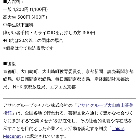
■入館料：
一般 1,200円 (1,100円)
高大生 500円 (400円)
中学生以下無料
障がい者手帳・ミライロIDをお持ちの方 300円
※( )内は20名以上の団体の場合
※価格は全て税込表示です
■後援：
京都府、大山崎町、大山崎町教育委員会、京都新聞、読売新聞京都
総局、朝日新聞京都総局、毎日新聞京都支局、産経新聞社京都総
局、 NHK 京都放送局、エフエム京都
アサヒグループジャパン株式会社の「
アサヒグループ大山崎山荘美
術館
」は、全国各地で行われる、芸術文化を通じて豊かな社会づく
りに参加する“企業メセナ”を顕在化し、その社会的意義や存在感を
示すことを目的とした企業メセナ活動を認定する制度「
This is
Mecenat
」に認定されています。