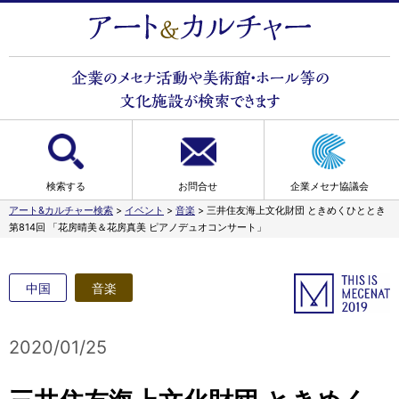
検索する
お問合せ
企業メセナ協議会
アート&カルチャー検索
>
イベント
>
音楽
>
三井住友海上文化財団 ときめくひととき
第814回 「花房晴美＆花房真美 ピアノデュオコンサート」
中国
音楽
2020/01/25