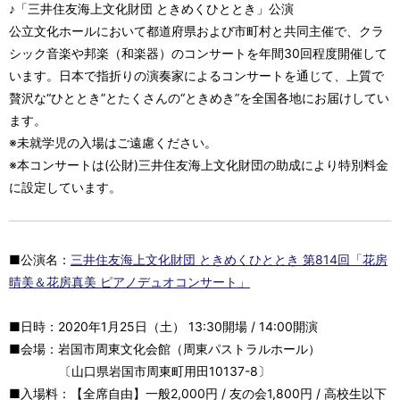
♪「三井住友海上文化財団 ときめくひととき」公演
公立文化ホールにおいて都道府県および市町村と共同主催で、クラ
シック音楽や邦楽（和楽器）のコンサートを年間30回程度開催して
います。日本で指折りの演奏家によるコンサートを通じて、上質で
贅沢な“ひととき”とたくさんの“ときめき”を全国各地にお届けしてい
ます。
※未就学児の入場はご遠慮ください。
※本コンサートは(公財)三井住友海上文化財団の助成により特別料金
に設定しています。
■公演名：
三井住友海上文化財団 ときめくひととき 第814回「花房
晴美＆花房真美 ピアノデュオコンサート」
■日時：2020年1月25日（土） 13:30開場 / 14:00開演
■会場：岩国市周東文化会館（周東パストラルホール）
〔山口県岩国市周東町用田10137-8〕
■入場料：【全席自由】一般2,000円 / 友の会1,800円 / 高校生以下