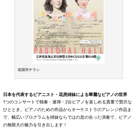
岩国市チラシ
岩国市
日本を代表するピアニスト・花房姉妹による華麗なピアノの世界
1つのコンサートで独奏・連弾・2台ピアノを楽しめる貴重で贅沢な
ひととき。ピアノのための作品からオーケストラのアレンジ作品ま
で、幅広いプログラムを姉妹ならではの息の合った演奏で、ピアノ
の無限大の魅力を引き出します！