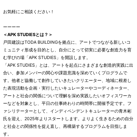
お気軽にご相談ください！
ーーーー
＜APK STUDIESとは？＞
戸田建設はTODA BUILDINGを拠点に、アートでつながる新しいコ
ミュニティ形成を目的とし、自分にとって切実に必要な創造力を育
む学びの場「APK STUDIES」を開設します。
「APK STUDIES」とは、アートを起点にさまざまな創造的実践に出
合い、参加メンバーの関心や課題意識を深めていくプログラムで
す。他者と協働して創作していきたいクリエーター、地域に根差し
た表現活動を企画・実行したいキュレーターやコーディネーター、
アートと社会の関係について理解を深め実践したいオフィスワーカ
ーなどを対象とし、平日の仕事終わりの時間帯に開催予定です。フ
ァシリテーターとして、インディペンデントキュレーターの青木彬
氏を迎え、2025年よりスタートします。よりよく生きるための自分
と社会との関係性を捉え直し、再構築するプログラムを目指しま
す。