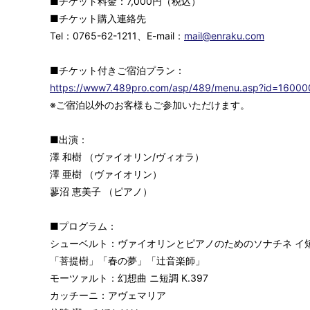
■チケット料金：7,000円（税込）
■チケット購入連絡先
Tel：0765-62-1211、E-mail：
mail@enraku.com
■チケット付きご宿泊プラン：
https://www7.489pro.com/asp/489/menu.asp?id=16000
※ご宿泊以外のお客様もご参加いただけます。
■出演：
澤 和樹 （ヴァイオリン/ヴィオラ）
澤 亜樹 （ヴァイオリン）
蓼沼 恵美子 （ピアノ）
■プログラム：
シューベルト：ヴァイオリンとピアノのためのソナチネ イ短調 
「菩提樹」「春の夢」「辻音楽師」
モーツァルト：幻想曲 ニ短調 K.397
カッチーニ：アヴェマリア