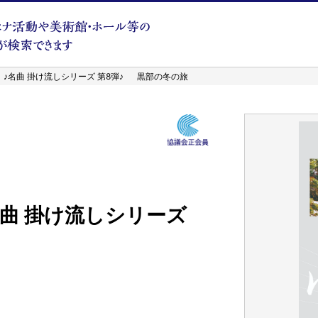
Club】♪名曲 掛け流しシリーズ 第8弾♪ 黒部の冬の旅
】♪名曲 掛け流しシリーズ