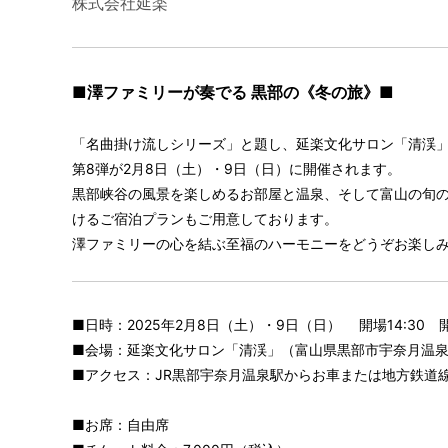
株式会社延楽
■澤ファミリーが奏でる 黒部の《冬の旅》■
「名曲掛け流しシリーズ」と題し、延楽文化サロン「清渓
第8弾が2月8日（土）・9日（日）に開催されます。
黒部峡谷の風景を楽しめるお部屋と温泉、そして富山の旬
けるご宿泊プランもご用意しております。
澤ファミリーの心を結ぶ至福のハーモニーをどうぞお楽し
■日時：2025年2月8日（土）・9日（日） 開場14:30 開
■会場：延楽文化サロン「清渓」（富山県黒部市宇奈月温泉3
■アクセス：JR黒部宇奈月温泉駅からお車または地方鉄道線
■お席：自由席