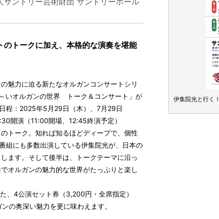
人サントリー芸術財団 サントリーホール
トのトークに加え、本格的な演奏を堪能
その魅力に迫る新たなオルガンコンサートシリ
！奥深～いオルガンの世界 トーク＆コンサート」が
深～いオルガンの世界 トーク＆コンサート チラシ
伊集院光と行く！
程：2025年5月29日（木）、7月29日
30開演（11:00開場、12:45終演予定）
とのトーク。知れば知るほどディープで、個性
養番組にも多数出演している伊集院光が、日本の
くします。そして後半は、トークテーマに沿っ
奏でオルガンの魅力的な世界がたっぷりと楽し
た、4公演セット券（3,200円・全席指定）
ガンの奥深い魅力を更に味わえます。