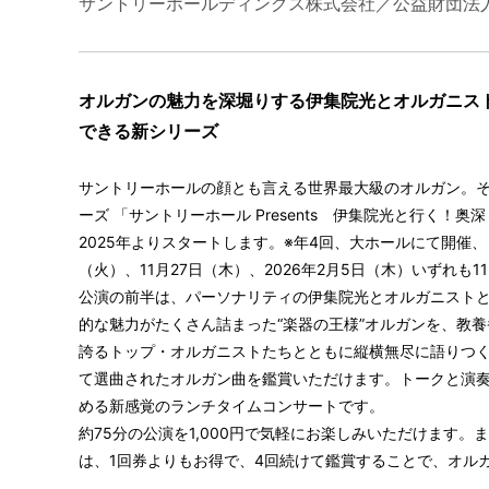
サントリーホールディングス株式会社／公益財団法
オルガンの魅力を深堀りする伊集院光とオルガニス
できる新シリーズ
サントリーホールの顔とも言える世界最大級のオルガン。
ーズ 「サントリーホール Presents 伊集院光と行く
伊集院光と行く！ 奥
2025年よりスタートします。※年4回、大ホールにて開催、日
（火）、11月27日（木）、2026年2月5日（木）いずれも11:
公演の前半は、パーソナリティの伊集院光とオルガニスト
的な魅力がたくさん詰まった“楽器の王様”オルガンを、教
誇るトップ・オルガニストたちとともに縦横無尽に語りつ
て選曲されたオルガン曲を鑑賞いただけます。トークと演
める新感覚のランチタイムコンサートです。
約75分の公演を1,000円で気軽にお楽しみいただけます。ま
は、1回券よりもお得で、4回続けて鑑賞することで、オル