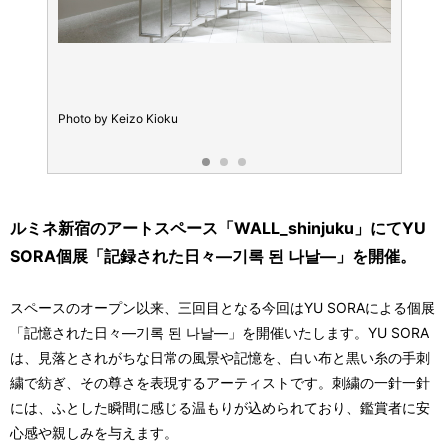
Photo by Keizo Kioku
YU S
ルミネ新宿のアートスペース「WALL_shinjuku」にてYU
SORA個展「記録された日々―기록 된 나날―」を開催。
スペースのオープン以来、三回目となる今回はYU SORAによる個展
「記憶された日々―기록 된 나날―」を開催いたします。YU SORA
は、見落とされがちな日常の風景や記憶を、白い布と黒い糸の手刺
繍で紡ぎ、その尊さを表現するアーティストです。刺繍の一針一針
には、ふとした瞬間に感じる温もりが込められており、鑑賞者に安
心感や親しみを与えます。