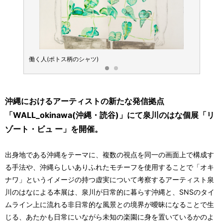
ITAN
働く人(ポトス柄のシャツ)
GLAMD
沖縄におけるアーティストの新たな発信拠点
「WALL_okinawa(沖縄・読谷)」にて泉川のはな個展「リ
ゾート・ビュ ー」を開催。
出身地である沖縄をテーマに、複数の視点を同一の画面上で構成す
る手法や、沖縄らしいありふれたモチーフを使用することで「オキ
ナワ」というイメージの持つ虚実について考察するアーティスト泉
川のはなによる本展は、泉川が日常的に暮らす沖縄と、SNSのタイ
ムライン上に流れる非日常的な風景との境界が曖昧になることで生
じる、あたかも日常にいながら未知の楽園に身を置いているかのよ