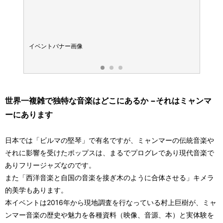
イベントバナー画像
プロフ
世界一複雑で独特な音楽はどこにあるか −それはミャンマ
ーにあります
日本では「ビルマの堅琴」で有名ですが、ミャンマーの伝統音楽や
それに影響を受けたポップスは、まるでプログレであり現代音楽で
ありフリージャズなのです。
また「西洋音楽と自国の音楽を接ぎ木のように合体させる」キメラ
的美学もあります。
本イベントは2016年から現地調査を行なっている村上巨樹が、ミャ
ンマー音楽の歴史や魅力を各種資料（映像、音源、本）と実体験を