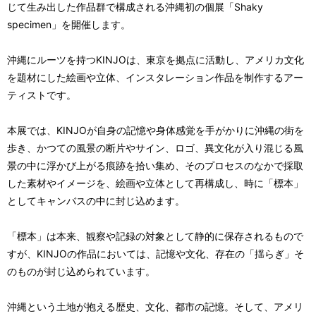
じて生み出した作品群で構成される沖縄初の個展「Shaky
specimen」を開催します。
沖縄にルーツを持つKINJOは、東京を拠点に活動し、アメリカ文化
を題材にした絵画や立体、インスタレーション作品を制作するアー
ティストです。
本展では、KINJOが自身の記憶や身体感覚を手がかりに沖縄の街を
歩き、かつての風景の断片やサイン、ロゴ、異文化が入り混じる風
景の中に浮かび上がる痕跡を拾い集め、そのプロセスのなかで採取
した素材やイメージを、絵画や立体として再構成し、時に「標本」
としてキャンバスの中に封じ込めます。
「標本」は本来、観察や記録の対象として静的に保存されるもので
すが、KINJOの作品においては、記憶や文化、存在の「揺らぎ」そ
のものが封じ込められています。
沖縄という土地が抱える歴史、文化、都市の記憶。そして、アメリ