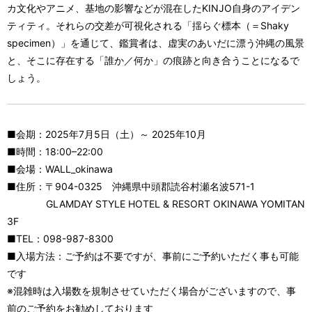
カ文化やアニメ、基地の影響などが混在したKINJO自身のアイデン
ティティ。それらの交差が可視化される「揺らぐ標本（＝Shaky
specimen）」を通じて、鑑賞者は、虚実のあいだに漂う沖縄の風景
と、そこに存在する「誰か／何か」の痕跡と向き合うことになるで
しょう。
■会期：2025年7月5日（土）～ 2025年10月
■時間：18:00–22:00
■会場：WALL_okinawa
■住所：〒904-0325 沖縄県中頭郡読谷村瀬名波571-1
GLAMDAY STYLE HOTEL & RESORT OKINAWA YOMITAN
3F
■TEL：098-987-8300
■入場方法：ご予約は不要ですが、事前にご予約いただく事も可能
です
※混雑時は入場数を規制させていただく場合がございますので、事
前のご予約をお勧めしております