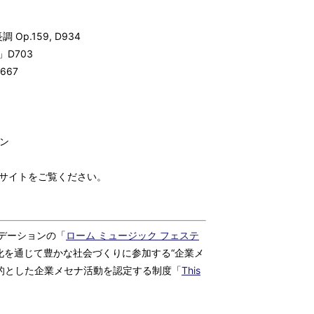
p.159, D934
703
67
ョン
Bサイトをご覧ください。
デーションの「
ローム ミュージック フェステ
化を通じて豊かな社会づくりに参加する“企業メ
的とした企業メセナ活動を認定する制度「
This