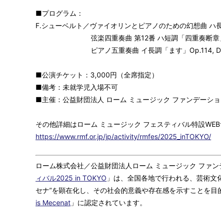
■プログラム：
F.シューベルト／ヴァイオリンとピアノのための幻想曲 ハ長調 O
弦楽四重奏曲 第12番 ハ短調「四重奏断章」D
ピアノ五重奏曲 イ長調「ます」Op.114, D6
■公演チケット：3,000円（全席指定）
■備考：未就学児入場不可
■主催：公益財団法人 ローム ミュージック ファンデーシ
その他詳細はローム ミュージック フェスティバル特設WE
https://www.rmf.or.jp/jp/activity/rmfes/2025_inTOKYO/
ローム株式会社／公益財団法人ローム ミュージック ファン
ィバル2025 in TOKYO
」は、全国各地で行われる、芸術文
セナ”を顕在化し、その社会的意義や存在感を示すことを目
is Mecenat
」に認定されています。