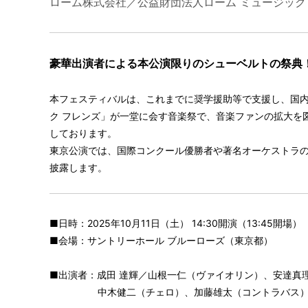
ローム株式会社／公益財団法人ローム ミュージック
豪華出演者による本公演限りのシューベルトの祭典
本フェスティバルは、これまでに奨学援助等で支援し、国内
ク フレンズ」が一堂に会す音楽祭で、音楽ファンの拡大を図
しております。
東京公演では、国際コンクール優勝者や著名オーケストラ
披露します。
■日時：2025年10月11日（土） 14:30開演（13:45開場）
■会場：サントリーホール ブルーローズ（東京都）
■出演者：成田 達輝／山根一仁（ヴァイオリン）、安達真
中木健二（チェロ）、加藤雄太（コントラバス）、