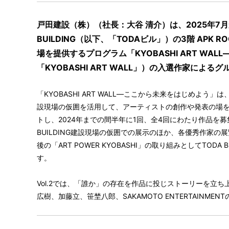
戸田建設（株）（社長：大谷 清介）は、2025年7月
BUILDING（以下、「TODAビル」）の3階 APK
場を提供するプログラム「KYOBASHI ART WA
「KYOBASHI ART WALL」）の入選作家によ
「KYOBASHI ART WALL―ここから未来をはじめよう」は、2
設現場の仮囲を活用して、アーティストの創作や発表の場を
トし、2024年までの間半年に1回、全4回にわたり作品を
BUILDING建設現場の仮囲での展示のほか、各優秀作家
後の「ART POWER KYOBASHI」の取り組みとしてTOD
す。
Vol.2では、「誰か」の存在を作品に投じストーリーを立
広樹、加藤立、笹埜八郎、SAKAMOTO ENTERTAINME