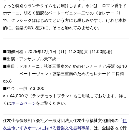
ょっと特別なランチタイムをお届けします。今回は、ロマン香るド
ホナーニ、明るく洒脱なベートーヴェン—二つの《セレナード》
で、クラシックははじめてという方にも親しみやすく、けれど本格
的に。音楽の深い魅力に、そっと触れてみませんか。
■開催日程：2025年12月1日（月）11:30開演（11:00開場）
■出演：アンサンブル天下統一
■曲目：ドホナーニ：弦楽三重奏のためのセレナード ハ長調 op.10
ベートーヴェン：弦楽三重奏のためのセレナード ニ長調
op.8
■料金：一般 ￥3,000
※＋¥4,000で〈ランチセットプラン〉もご用意しております。詳し
くは
ホームページ
をご覧ください。
住友生命保険相互会社／一般財団法人住友生命福祉文化財団の「
住
友生命いずみホールにおける音楽文化振興事業
」は、全国各地で行