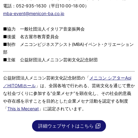
電話：052-935-1630（平日10:00-18:00）
mba-event@menicon-ba.co.jp
■協力 一般社団法人イタリア音楽振興会
■後援 名古屋市教育委員会
■制作 メニコンビジネスアシスト(MBA)イベント･クリエーション
部
■主催 公益財団法人メニコン芸術文化記念財団
公益財団法人メニコン芸術文化記念財団の「
メニコン シアターAoi
／HITOMIホール
」は、全国各地で行われる、芸術文化を通じて豊か
な社会づくりに参加する“企業メセナ”を顕在化し、その社会的意義
や存在感を示すことを目的とした企業メセナ活動を認定する制度
「
This is Mecenat
」に認定されています。
詳細ウェブサイトはこちら