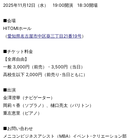
2025年11月12日（水） 19:00開演 18:30開場
■会場
HITOMIホール
（
愛知県名古屋市中区葵三丁目21番19号
）
■チケット料金
【全席自由】
一般 3,000円（前売）・3,500円（当日）
高校生以下 2,000円（前売り･当日ともに）
■出演
金澤澄華（ナビゲーター）
岡莉々香（ソプラノ）、樋口亮太（バリトン）
重左恵里（ピアノ）
■お問い合わせ
メニコンビジネスアシスト（MBA）イベント･クリエーション部