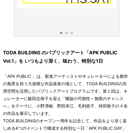
を食べ
小野澤峻
TODA BUILDING のパブリックアート「APK PUBLIC
Vol.1」を いつもより深く、味わう、特別な1日
「APK PUBLIC 」は、新進アーティストやキュレーターによる都市
の風景を担う大規模な作品発表の場として、TODA BUILDINGの共
用空間を活用したパブリックアートプログラムです。第１回は、キ
ュレーターに飯田志保子を迎え「螺旋の可能性～無限のチャンス
へ」をテーマに、小野澤峻、野田幸江、毛利悠子、持田敦子の４名
の作品を展示しています。
TODA BUILDINGのオープン一周年を記念して、作品をより深く楽
しめる4つのイベントで構成する特別な一日「APK PUBLIC DAY」