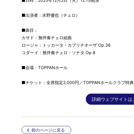
■日時：2025年12月2日（火）12:15開演
■出演者：水野優也（チェロ）
■曲目：
カサド：無伴奏チェロ組曲
ロージャ：トッカータ・カプリチオーザ Op.36
コダーイ：無伴奏チェロ・ソナタ Op.8
■会場：TOPPANホール
■チケット：全席指定2,000円／TOPPANホールクラブ特
詳細ウェブサイトは
前のページに戻る