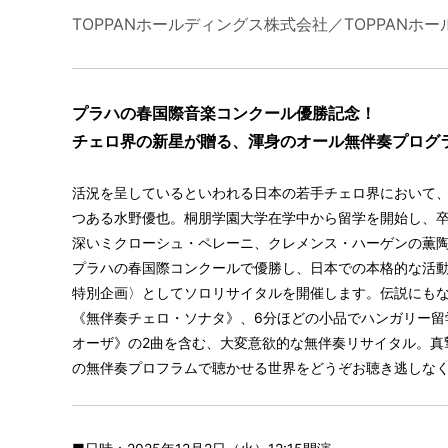
TOPPANホールディングス株式会社／TOPPANホー
プラハの春国際音楽コンクール優勝記念！
チェロ界の新星が贈る、渾身のオール無伴奏プログ
活況を呈しているといわれる日本の若手チェロ界において
つある水野優也。桐朋学園大学在学中から留学を開始し、卒
深いミクローシュ・ペレーニ、クレメンス・ハーゲンの薫陶
プラハの春国際コンクールで優勝し、日本での本格的な活
特別企画〉としてソロリサイタルを開催します。伝説にも
《無伴奏チェロ・ソナタ》、6分ほどの小品でハンガリー留
オーザ》の2曲を含む、大変意欲的な無伴奏リサイタル。真
の無伴奏プロフラムで聴かせる世界をどうぞお聴き逃しな