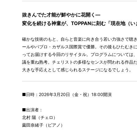
抜きんでた才能が鮮やかに花開く―
変化を続ける神童が、TOPPANに刻む「現在地（い
確かな技術のもと、自らと音楽に向き合う若い力強さで聴
ールやパブロ・カザルス国際賞で優勝。その後もひたむき
ってお届けする今回のリサイタル。プログラムについては、
議を重ね熟考。チェリストの多様なセンスが問われる作品
大きな手応えとして感じられるステージになるでしょう。
■日時：2026年3月20日（金・祝）18:00開演
■出演者：
北村 陽（チェロ）
薗田奈緒子（ピアノ）