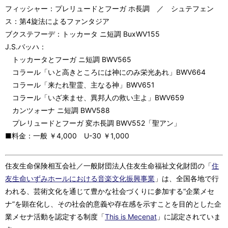
フィッシャー：プレリュードとフーガ ホ長調 ／ シュテフェン
ス：第4旋法によるファンタジア
ブクステフーデ：トッカータ ニ短調 BuxWV155
J.S.バッハ：
トッカータとフーガ ニ短調 BWV565
コラール「いと高きところには神にのみ栄光あれ」BWV664
コラール「来たれ聖霊、主なる神」BWV651
コラール「いざ来ませ、異邦人の救い主よ」BWV659
カンツォーナ ニ短調 BWV588
プレリュードとフーガ 変ホ長調 BWV552「聖アン」
■料金：一般 ￥4,000 U-30 ￥1,000
住友生命保険相互会社／一般財団法人住友生命福祉文化財団の「
住
友生命いずみホールにおける音楽文化振興事業
」は、全国各地で行
われる、芸術文化を通じて豊かな社会づくりに参加する“企業メセ
ナ”を顕在化し、その社会的意義や存在感を示すことを目的とした企
業メセナ活動を認定する制度「
This is Mecenat
」に認定されていま