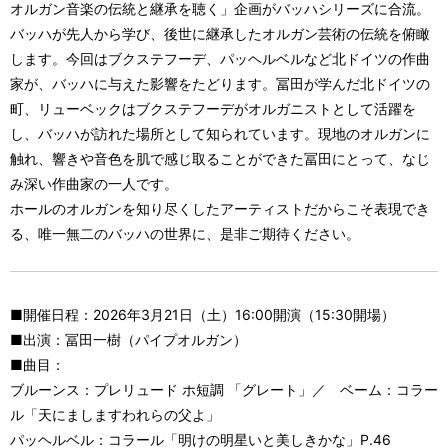
オルガン音楽の伝統と継承を聴く」企画がバッハシリーズに合流。
バッハが先人から学び、後世に継承したオルガン芸術の伝統を俯瞰
します。今回はブクステフーデ、パッヘルベルなど北ドイツの作曲
家が、バッハに与えた影響をたどります。冨田が学んだ北ドイツの
町、リューベックはブクステフーデがオルガニストとして活躍を
し、バッハが訪れた場所として知られています。現地のオルガンに
触れ、響きや音色を肌で感じ取ることができた冨田にとって、なじ
み深い作曲家の一人です。
ホールのオルガンを知り尽くしたアーティストだからこそ表現でき
る、唯一無二のバッハの世界に、是非ご期待ください。
■開催日程：2026年3月21日（土）16:00開演（15:30開場）
■出演：冨田一樹（パイプオルガン）
■曲目：
ブルーンス：プレリュード ホ短調 「グレート」／ ベーム：コラー
ル「天にましますわれらの父よ」
パッヘルベル：コラール「明けの明星いと美しきかな」P.46