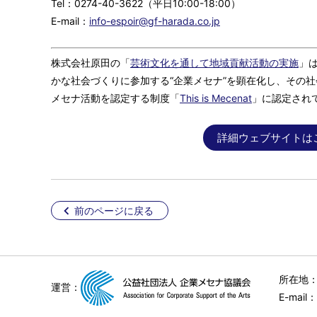
Tel：0274-40-3622（平日10:00-18:00）
E-mail：
info-espoir@gf-harada.co.jp
株式会社原田の「
芸術文化を通して地域貢献活動の実施
」
かな社会づくりに参加する“企業メセナ”を顕在化し、その
メセナ活動を認定する制度「
This is Mecenat
」に認定され
詳細ウェブサイトは
前のページに戻る
所在地：
運営：
E-mail：