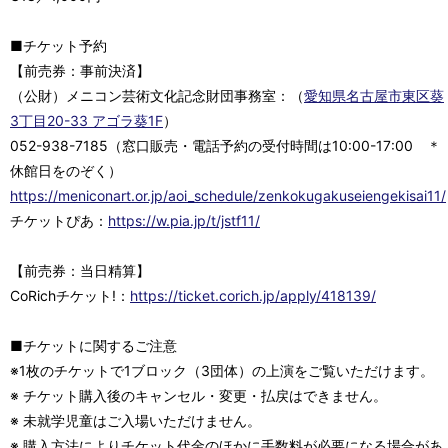
■チケット予約
【前売券：事前決済】
（公財）メニコン芸術文化記念財団事務室：（
愛知県名古屋市東区葵
3丁目20-33 アゴラ葵1F
）
052-938-7185（窓口販売・電話予約の受付時間は10:00-17:00 ＊
休館日をのぞく）
https://meniconart.or.jp/aoi_schedule/zenkokugakuseiengekisai11/
チケットぴあ：
https://w.pia.jp/t/jstf11/
【前売券：当日精算】
CoRichチケット!：
https://ticket.corich.jp/apply/418139/
■チケットに関するご注意
※1枚のチケットで1ブロック（3団体）の上演をご覧いただけます。
※ チケット購入後のキャンセル・変更・払戻はできません。
※ 未就学児童はご入場いただけません。
※ 購入方法によりチケット代金のほかに手数料が必要になる場合があ