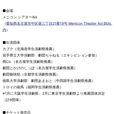
■会場
メニコン シアターAoi
（
愛知県名古屋市中区葵三丁目21番19号 Menicon Theater Aoi Bldg.
内
）
■出演団体
カブク（北海道学生演劇祭推薦）
岩手県立大学演劇部 劇団ちゃねる（エキシビション参加）
萌Co.（名古屋学生演劇祭推薦）
劇団とかげのしっぽ（名古屋学生演劇祭推薦）
劇団愉快犯（京都学生演劇祭推薦）
徳島大学演劇部 劇団あまおと（中四国学生演劇祭推薦）
トロイの箱馬（福岡学生演劇祭推薦）
※1月に大阪学生演劇祭、2月に東京学生演劇祭より推薦団体決定
（計9団体）
■チケット発売日