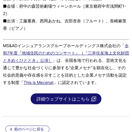
■会場：府中の森芸術劇場ウィーンホール［東京都府中市浅間町1-
2］
■出演：工藤重典、西岡あかね、吉田杏奈（フルート）、長崎麻里
香（ピアノ）
MS&ADインシュアランスグループホールディングス株式会社の「
令
和7年度『地域住民のためのコンサート』（『三井住友海上文化財団
ときめくひととき』公演）
」は、全国各地で行われる、芸術文化を
通じて豊かな社会づくりに参加する“企業メセナ”を顕在化し、その
社会的意義や存在感を示すことを目的とした企業メセナ活動を認定
する制度「
This is Mecenat
」に認定されています。
詳細ウェブサイトはこちら
前のページに戻る