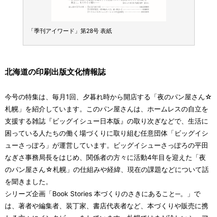
「季刊アイワード」第28号 表紙
「季刊
北海道の印刷出版文化情報誌
今号の特集は、毎月1回、夕暮れ時から開店する「夜のパン屋さん☆
札幌」を紹介しています。このパン屋さんは、ホームレスの自立を
支援する雑誌『ビッグイシュー日本版』の取り次ぎなどで、生活に
困っている人たちの働く場づくりに取り組む任意団体「ビッグイシ
ューさっぽろ」が運営しています。ビッグイシューさっぽろの平田
なぎさ事務局長をはじめ、関係者の方々に活動4年目を迎えた「夜
のパン屋さん☆札幌」の仕組みや経緯、現在の課題などについて話
を聞きました。
シリーズ企画「Book Stories 本づくりのさきにあること─。」で
は、著者や編集者、装丁家、書店代表者など、本づくりや販売に携