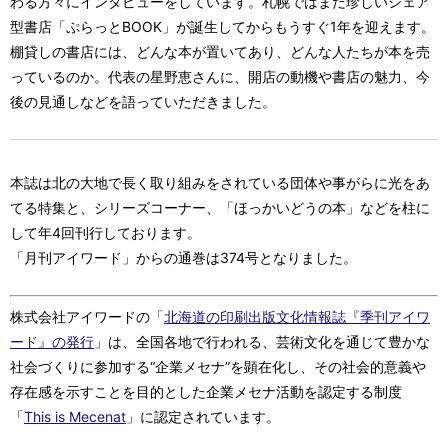
わる方々にインタビューをしています。札幌ではまだ珍しいシェア
型書店「ぷらっとBOOK」が誕生してからもうすぐ1年を迎えます。
棚貸しの書店には、どんな本が置いてあり、どんな人たちが本を売
っているのか。代表の星野恵さんに、開店の動機や書店の魅力、今
後の見通しなどを語っていただきました。
本誌は北の大地で長く取り組みをされている団体や事がらに光をあ
てる特集と、シリーズコーナー、「ほっかいどうの本」などを柱に
して年4回刊行しております。
「月刊アイワード」からの通巻は374号となりました。
株式会社アイワードの「
北海道の印刷出版文化情報誌『季刊アイワ
ード』の発行
」は、全国各地で行われる、芸術文化を通じて豊かな
社会づくりに参加する“企業メセナ”を顕在化し、その社会的意義や
存在感を示すことを目的とした企業メセナ活動を認定する制度
「
This is Mecenat
」に認定されています。