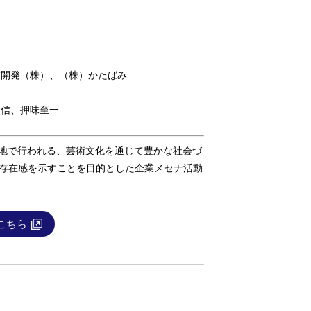
京開発（株）、（株）かたばみ
団
照信、押味至一
地で行われる、芸術文化を通じて豊かな社会づ
や存在感を示すことを目的とした企業メセナ活動
こちら