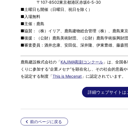
〒107-8502東京都港区赤坂6-5-30
■土曜日も開催（日曜日、祝日を除く）
■入場無料
■主催：鹿島
■協賛：（株）イリア、鹿島建物総合管理（株）、鹿島東
■後援：（公財）鹿島美術財団、（公財）鹿島学術振興財
■審査委員：酒井忠康、安田侃、深井隆、伊東豊雄、藤森
鹿島建設株式会社の「
KAJIMA彫刻コンクール
」は、全国各
くりに参加する“企業メセナ”を顕在化し、その社会的意義
を認定する制度「
This is Mecenat
」に認定されています。
詳細ウェブサイトは
前のページに戻る