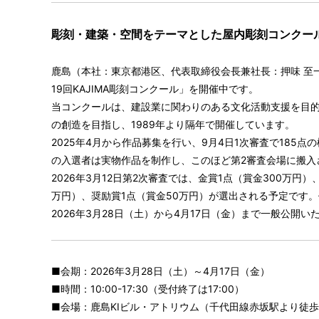
彫刻・建築・空間をテーマとした屋内彫刻コンクー
鹿島（本社：東京都港区、代表取締役会長兼社長：押味 至
19回KAJIMA彫刻コンクール」を開催中です。
当コンクールは、建設業に関わりのある文化活動支援を目
の創造を目指し、1989年より隔年で開催しています。
2025年4月から作品募集を行い、9月4日1次審査で185
の入選者は実物作品を制作し、このほど第2審査会場に搬入
2026年3月12日第2次審査では、金賞1点（賞金300万円）
万円）、奨励賞1点（賞金50万円）が選出される予定です。
2026年3月28日（土）から4月17日（金）まで一般公開い
■会期：2026年3月28日（土）～4月17日（金）
■時間：10:00-17:30（受付終了は17:00）
■会場：鹿島KIビル・アトリウム（千代田線赤坂駅より徒歩