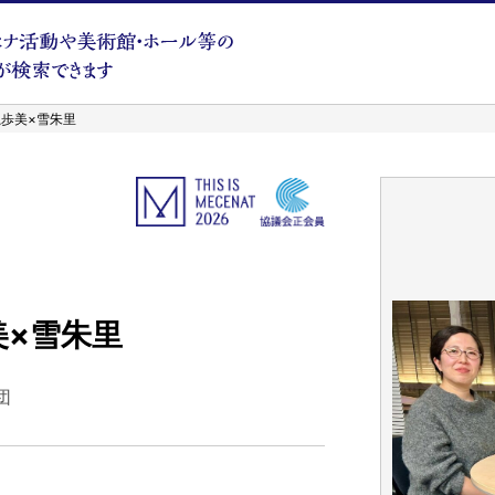
 木龍歩美×雪朱里
歩美×雪朱里
団