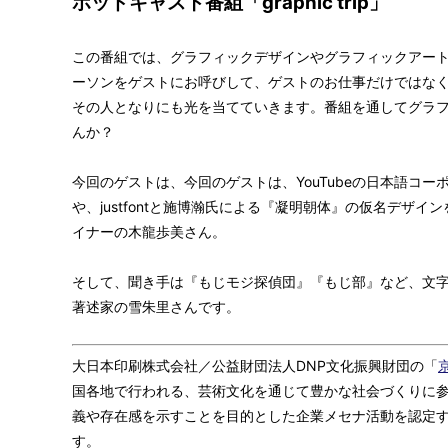
ポッドキャスト番組「graphic trip」
この番組では、グラフィックデザインやグラフィックアー
ーソンをゲストにお呼びして、ゲストのお仕事だけではな
その人となりにも光を当てていきます。番組を通してグラ
んか？
今回のゲストは、今回のゲストは、YouTubeの日本語コーポレート
や、justfontと施博瀚氏による『凝明朝体』の仮名デザ
イナーの木龍歩美さん。
そして、聞き手は『もじモジ探偵団』『もじ部』など、文
著述家の雪朱里さんです。
大日本印刷株式会社／公益財団法人DNP文化振興財団の「
国各地で行われる、芸術文化を通じて豊かな社会づくりに参
義や存在感を示すことを目的とした企業メセナ活動を認定
す。