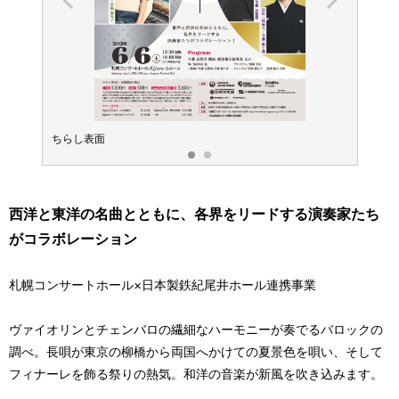
ちらし表面
チラシ
西洋と東洋の名曲とともに、各界をリードする演奏家たち
がコラボレーション
札幌コンサートホール×日本製鉄紀尾井ホール連携事業
ヴァイオリンとチェンバロの繊細なハーモニーが奏でるバロックの
調べ。長唄が東京の柳橋から両国へかけての夏景色を唄い、そして
フィナーレを飾る祭りの熱気。和洋の音楽が新風を吹き込みます。