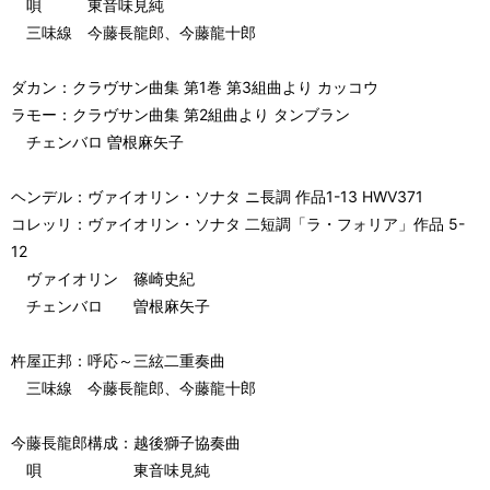
唄 東音味見純
三味線 今藤長龍郎、今藤龍十郎
ダカン：クラヴサン曲集 第1巻 第3組曲より カッコウ
ラモー：クラヴサン曲集 第2組曲より タンブラン
チェンバロ 曽根麻矢子
ヘンデル：ヴァイオリン・ソナタ ニ長調 作品1-13 HWV371
コレッリ：ヴァイオリン・ソナタ 二短調「ラ・フォリア」作品 5-
12
ヴァイオリン 篠崎史紀
チェンバロ 曽根麻矢子
杵屋正邦：呼応～三絃二重奏曲
三味線 今藤長龍郎、今藤龍十郎
今藤長龍郎構成：越後獅子協奏曲
唄 東音味見純