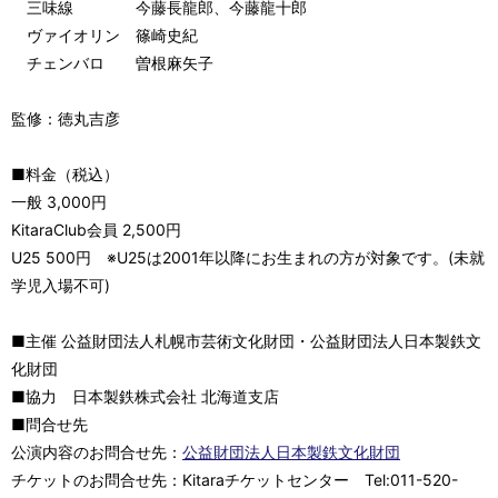
三味線 今藤長龍郎、今藤龍十郎
ヴァイオリン 篠崎史紀
チェンバロ 曽根麻矢子
監修：徳丸吉彦
■料金（税込）
一般 3,000円
KitaraClub会員 2,500円
U25 500円 ※U25は2001年以降にお生まれの方が対象です。(未就
学児入場不可)
■主催 公益財団法人札幌市芸術文化財団・公益財団法人日本製鉄文
化財団
■協力 日本製鉄株式会社 北海道支店
■問合せ先
公演内容のお問合せ先：
公益財団法人日本製鉄文化財団
チケットのお問合せ先：Kitaraチケットセンター Tel:011-520-