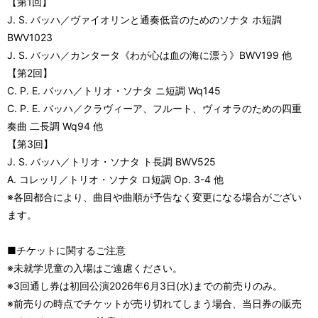
【第1回】
J. S. バッハ／ヴァイオリンと通奏低音のためのソナタ ホ短調
BWV1023
J. S. バッハ／カンタータ《わが心は血の海に漂う》BWV199 他
【第2回】
C. P. E. バッハ／トリオ・ソナタ ニ短調 Wq145
C. P. E. バッハ／クラヴィーア、フルート、ヴィオラのための四重
奏曲 二長調 Wq94 他
【第3回】
J. S. バッハ／トリオ・ソナタ ト長調 BWV525
A. コレッリ／トリオ・ソナタ ロ短調 Op. 3-4 他
※各回都合により、曲目や曲順が予告なく変更になる場合がござい
ます。
■チケットに関するご注意
※未就学児童の入場はご遠慮ください。
※3回通し券は初回公演2026年6月3日(水)までの前売りのみ。
※前売りの時点でチケットが売り切れてしまう場合、当日券の販売