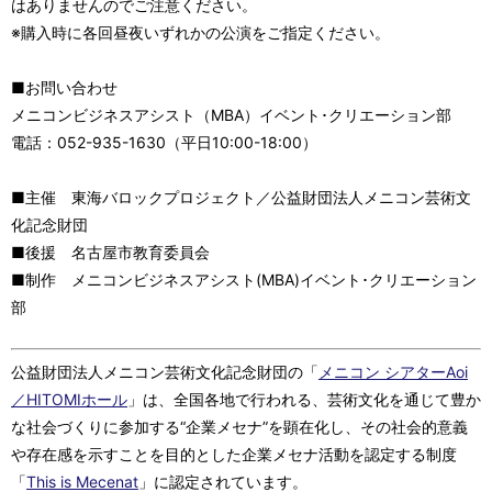
はありませんのでご注意ください。
※購入時に各回昼夜いずれかの公演をご指定ください。
■お問い合わせ
メニコンビジネスアシスト（MBA）イベント･クリエーション部
電話：052-935-1630（平日10:00-18:00）
■主催 東海バロックプロジェクト／公益財団法人メニコン芸術文
化記念財団
■後援 名古屋市教育委員会
■制作 メニコンビジネスアシスト(MBA)イベント･クリエーション
部
公益財団法人メニコン芸術文化記念財団の「
メニコン シアターAoi
／HITOMIホール
」は、全国各地で行われる、芸術文化を通じて豊か
な社会づくりに参加する“企業メセナ”を顕在化し、その社会的意義
や存在感を示すことを目的とした企業メセナ活動を認定する制度
「
This is Mecenat
」に認定されています。