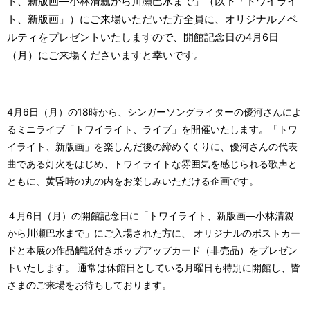
ト、新版画―小林清親から川瀬巴水まで」（以下「トワイライ
ト、新版画」）にご来場いただいた方全員に、オリジナルノベ
ルティをプレゼントいたしますので、開館記念日の4月6日
（月）にご来場くださいますと幸いです。
4月6日（月）の18時から、シンガーソングライターの優河さんによ
るミニライブ「トワイライト、ライブ」を開催いたします。「トワ
イライト、新版画」を楽しんだ後の締めくくりに、優河さんの代表
曲である灯火をはじめ、トワイライトな雰囲気を感じられる歌声と
ともに、黄昏時の丸の内をお楽しみいただける企画です。
４月6日（月）の開館記念日に「トワイライト、新版画―小林清親
から川瀬巴水まで」にご入場された方に、 オリジナルのポストカー
ドと本展の作品解説付きポップアップカード（非売品）をプレゼン
トいたします。 通常は休館日としている月曜日も特別に開館し、皆
さまのご来場をお待ちしております。