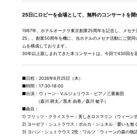
25日にロビーを会場として、無料のコンサートを開
1987年、ホテルオークラ東京創業25周年を記念し、メセ
25」。創業50周年を機に、当ホテルのメセナ活動にご賛
ムを構成しております。
30年以上親しまれてきた本コンサートは、今回で430回を
■日程：2026年6月25日（木）
■時間：17:30‐18:00
■出演：ウィーン・V.ルジェリウス・ピアノ三重奏団
（森川 耕太／黒木 由香／森川 敏子）
■曲目：
1) フリッツ・クライスラー：美しきロスマリン（ウィーン
2) ヨーゼフ・シュトラウス：ポルカ・シュネル「憂いも無く
3) ヨハン・シュトラウス 2世：ワルツ「ウィーンの森の物語