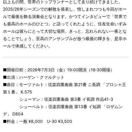
以上もの間、世界のトップランナーとして走り続けてきました。
2025/26年シーズンでの解散を発表し、惜しまれつつも今回がホー
ルで最後を飾る演奏会となります。かつてインタビューで「世界で
も最高のホールのひとつ」と語ってくれたように、住友生命いずみ
ホールは彼らにとって大切な場所。きっと、忘れられない一夜とな
ることでしょう。至高のアンサンブルが放つ最後の輝きを、是非ホ
ールで体感してください。
■開催日程：2026年7月3日（金）19:00開演（18:30開場）
■出演：ハーゲン・クァルテット
■曲目：モーツァルト：弦楽四重奏曲 第21番 ニ長調 「プロシャ王
第１番」 K.575
シューマン：弦楽四重奏曲 第3番 イ長調 作品41-3
シューベルト：弦楽四重奏曲 第13番 イ短調 「ロザムン
デ」 D804
■料金：一般 ¥8,000 U-30 ¥3,500