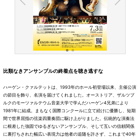
比類なきアンサンブルの終着点を聴き逃すな
ハーゲン・クァルテットは、1993年のホール初登場以来、主催公演
の節目を飾り、名演を届けてくれました。オーストリア、ザルツブ
ルクのモーツァルテウム音楽大学で学んだハーゲン4兄弟により
1981年に結成。まもなく国際コンクールに立て続けに優勝し、短期
間で世界屈指の弦楽四重奏団に駆け上がりました。伝統的な演奏法
に根差した強固でゆるぎないアンサンブル、そして互いの信頼関係
に裏打ちされた幅広い表現力は他者の追随を許さず、これまで40年