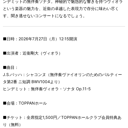
ンデミットの無伴奏ソナタ。神秘的で魅惑的な響きを持つヴィオラ
という楽器の魅力を、近衞の卓越した表現力で存分に味わい尽く
す、聞き逃せないコンサートになるでしょう。
■日時：2026年7月27日（月）12:15開演
■出演者：近衞剛大（ヴィオラ）
■曲目：
J.S.バッハ：シャコンヌ（無伴奏ヴァイオリンのためのパルティー
タ第2番 ニ短調 BWV1004より）
ヒンデミット：無伴奏ヴィオラ・ソナタ Op.11-5
■会場：TOPPANホール
■チケット：全席指定1,500円／TOPPANホールクラブ会員特典あ
り（無料）