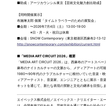
■助成：アーツカウンシル東京【芸術文化魅力創出助成】
【同時開催展示】
布施琳太郎 個展「タイムトラベラーのための展覧会」
■会期：〜2026年7月4日（土） 13:00-19:00
※日・月・火・祝日は休廊
■会場：SNOW Contemporary（東京都港区西麻布2-13-1
http://snowcontemporary.com/exhibition/current.html
■「MEDIA ART CIRCUIT 2026」概要
「MEDIA ART CIRCUIT 2026」は、西麻布のアートスペー
麻布のナイトカルチャーの文脈から、メディアアートの可能
1980〜90年代のクラブカルチャーに根付いていた音楽・
ィアアーティスト、音楽家、エンジニアとともに展示・音
キットを通じて、新たな表現の実験と文化の継承を目指し
エイベックス株式会社／エイベックス・クリエイター・エ
は、全国各地で行われる、芸術文化を通じて豊かな社会づく