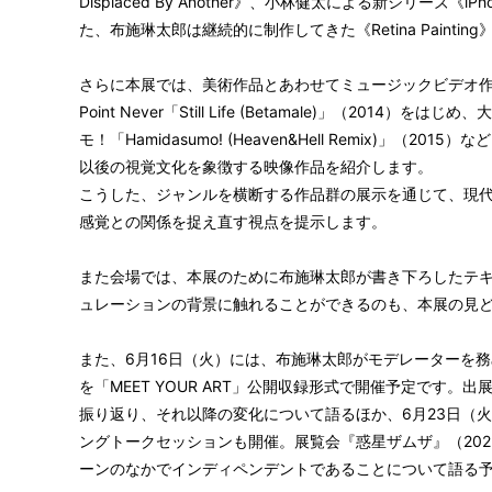
Displaced By Another》、小林健太による新シリーズ《iPhon
た、布施琳太郎は継続的に制作してきた《Retina Paint
さらに本展では、美術作品とあわせてミュージックビデオ作品も上映
Point Never「Still Life (Betamale)」（2014
モ！「Hamidasumo! (Heaven&Hell Remix)」（2
以後の視覚文化を象徴する映像作品を紹介します。
こうした、ジャンルを横断する作品群の展示を通じて、現
感覚との関係を捉え直す視点を提示します。
また会場では、本展のために布施琳太郎が書き下ろしたテ
ュレーションの背景に触れることができるのも、本展の見
また、6月16日（火）には、布施琳太郎がモデレーターを
を「MEET YOUR ART」公開収録形式で開催予定です。
振り返り、それ以降の変化について語るほか、6月23日（
ングトークセッションも開催。展覧会『惑星ザムザ』（20
ーンのなかでインディペンデントであることについて語る