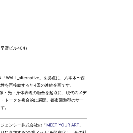
2 早野ビル404）
ス「WALL_alternative」を拠点に、六本木〜西
性を再接続する年4回の連続企画です。
映像・光・身体表現の融合を起点に、現代のメデ
楽・トークを複合的に展開。都市回遊型のサー
ます。
ージェンシー株式会社の「
MEET YOUR ART
」
りに参加する“企業メセナ”を顕在化し、その社