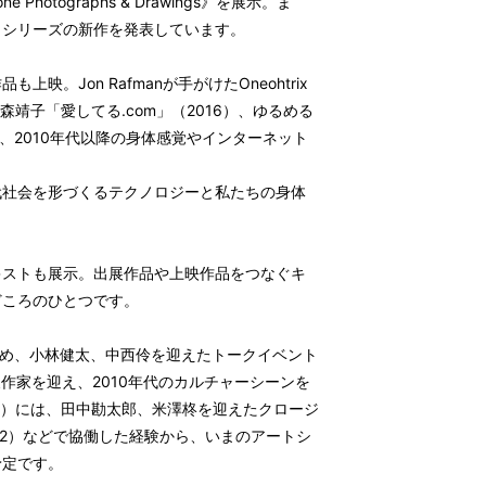
e Photographs & Drawings》を展示。ま
ing》シリーズの新作を発表しています。
。Jon Rafmanが手がけたOneohtrix
）をはじめ、大森靖子「愛してる.com」（2016）、ゆるめる
015）など、2010年代以降の身体感覚やインターネット
代社会を形づくるテクノロジーと私たちの身体
キストも展示。出展作品や上映作品をつなぐキ
どころのひとつです。
務め、小林健太、中西伶を迎えたトークイベント
出展作家を迎え、2010年代のカルチャーシーンを
火）には、田中勘太郎、米澤柊を迎えたクロージ
22）などで協働した経験から、いまのアートシ
予定です。