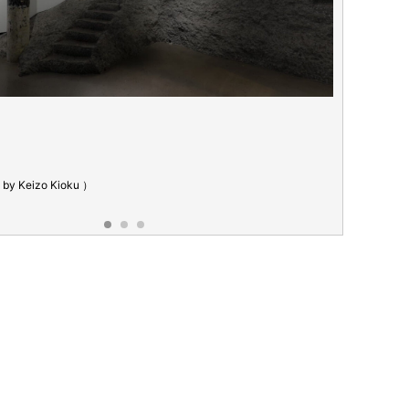
y Keizo Kioku ）
会場写真（Pho