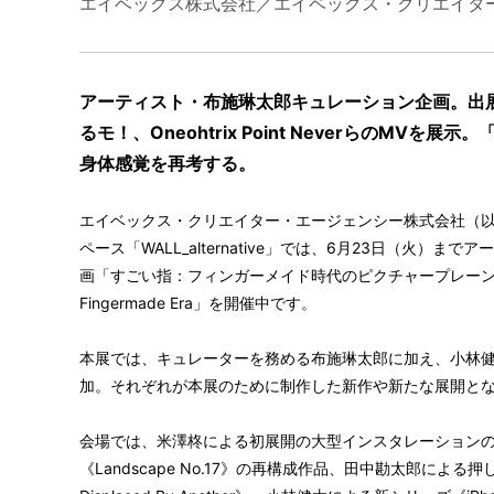
エイベックス株式会社／エイベックス・クリエイタ
アーティスト・布施琳太郎キュレーション企画。出
るモ！、Oneohtrix Point NeverらのMV
身体感覚を再考する。
エイベックス・クリエイター・エージェンシー株式会社（以
会場写真（Photo by Kei
ペース「WALL_alternative」では、6月23日（火
画「すごい指：フィンガーメイド時代のピクチャープレーン Awesome Fin
Fingermade Era」を開催中です。
本展では、キュレーターを務める布施琳太郎に加え、小林健
加。それぞれが本展のために制作した新作や新たな展開と
会場では、米澤柊による初展開の大型インスタレーション
《Landscape No.17》の再構成作品、田中勘太郎による押