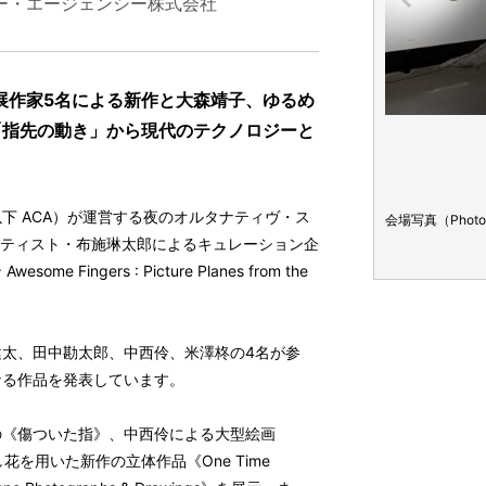
ー・エージェンシー株式会社
展作家5名による新作と大森靖子、ゆるめ
を展示。「指先の動き」から現代のテクノロジーと
下 ACA）が運営する夜のオルタナティヴ・ス
zo Kioku ）
会場写真（Photo b
）までアーティスト・布施琳太郎によるキュレーション企
gers : Picture Planes from the
太、田中勘太郎、中西伶、米澤柊の4名が参
なる作品を発表しています。
の《傷ついた指》、中西伶による大型絵画
し花を用いた新作の立体作品《One Time