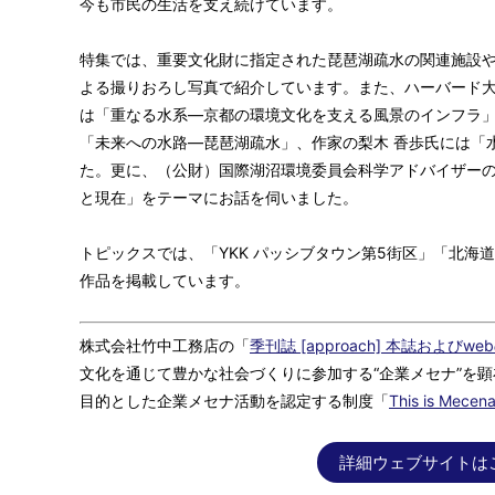
今も市民の生活を支え続けています。
特集では、重要文化財に指定された琵琶湖疏水の関連施設や
よる撮りおろし写真で紹介しています。また、ハーバード大
は「重なる水系―京都の環境文化を支える風景のインフラ」
「未来への水路―琵琶湖疏水」、作家の梨木 香歩氏には「
た。更に、（公財）国際湖沼環境委員会科学アドバイザーの
と現在」をテーマにお話を伺いました。
トピックスでは、「YKK パッシブタウン第5街区」「北海
作品を掲載しています。
株式会社竹中工務店の「
季刊誌 [approach] 本誌およびw
文化を通じて豊かな社会づくりに参加する“企業メセナ”を
目的とした企業メセナ活動を認定する制度「
This is Mecena
詳細ウェブサイトは