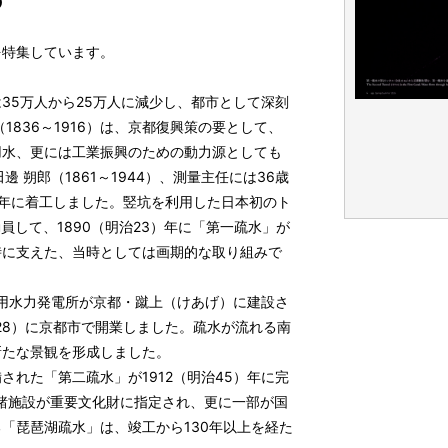
す
を特集しています。
35万人から25万人に減少し、都市として深刻
836～1916）は、京都復興策の要として、
用水、更には工業振興のための動力源としても
 朔郎（1861～1944）、測量主任には36歳
18）年に着工しました。竪坑を利用した日本初のト
員して、1890（明治23）年に「第一疏水」が
時に支えた、当時としては画期的な取り組みで
給用水力発電所が京都・蹴上（けあげ）に建設さ
28）に京都市で開業しました。疏水が流れる南
新たな景観を形成しました。
れた「第二疏水」が1912（明治45）年に完
に諸施設が重要文化財に指定され、更に一部が国
「琵琶湖疏水」は、竣工から130年以上を経た