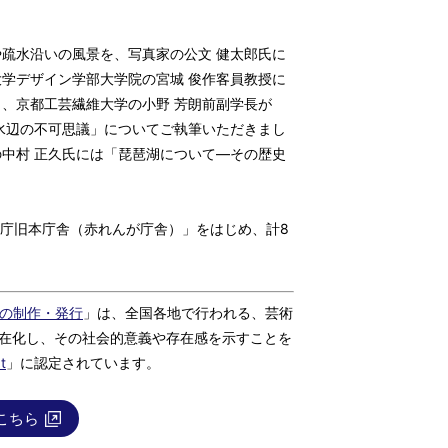
疏水沿いの風景を、写真家の公文 健太郎氏に
学デザイン学部大学院の宮城 俊作客員教授に
、京都工芸繊維大学の小野 芳朗前副学長が
水辺の不可思議」についてご執筆いただきまし
中村 正久氏には「琵琶湖について―その歴史
道庁旧本庁舎（赤れんが庁舎）」をはじめ、計8
ebの制作・発行
」は、全国各地で行われる、芸術
顕在化し、その社会的意義や存在感を示すことを
t
」に認定されています。
こちら