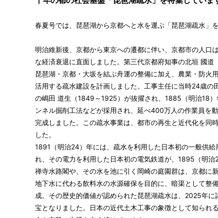
千年の都の社会基盤「琵琶湖疏水」を特集していま
春夏号では、琵琶湖から京都へと水を運ぶ「琵琶湖疏水」
明治維新後、京都から東京への遷都に伴い、京都市の人口は
な経済衰退に直面しました。第三代京都府知事の北垣 國道（1
琵琶湖・京都・大坂を結ぶ舟運の整備に加え、農業・防火
活用する疏水建設を計画しました。工事主任に当時24歳の田邊
の嶋田 道生（1849～1925）が抜擢され、1885（明治
ンネル掘削工法などが採用され、延べ400万人の作業員を動
完成しました。この疏水事業は、都市の再生と近代化を同
した。
1891（明治24）年には、疏水を利用した日本初の一般供
れ、その電力を利用した日本初の電気鉄道が、1895（明治
禅寺水路閣や、その水を池に引く岡崎の庭園群は、京都に
地下水に代わる飲料水の水源確保を目的に、暗渠として整備さ
成。その歴史的価値が認められた琵琶湖疏水は、2025年
宝となりました。日本の近代土木工事の象徴として知られる