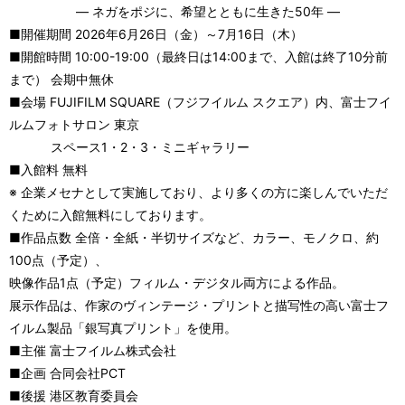
― ネガをポジに、希望とともに生きた50年 ―
■開催期間 2026年6月26日（金）～7月16日（木）
■開館時間 10:00-19:00（最終日は14:00まで、入館は終了10分前
まで） 会期中無休
■会場 FUJIFILM SQUARE（フジフイルム スクエア）内、富士フイ
ルムフォトサロン 東京
スペース1・2・3・ミニギャラリー
■入館料 無料
※ 企業メセナとして実施しており、より多くの方に楽しんでいただ
くために入館無料にしております。
■作品点数 全倍・全紙・半切サイズなど、カラー、モノクロ、約
100点（予定）、
映像作品1点（予定）フィルム・デジタル両方による作品。
展示作品は、作家のヴィンテージ・プリントと描写性の高い富士フ
イルム製品「銀写真プリント」を使用。
■主催 富士フイルム株式会社
■企画 合同会社PCT
■後援 港区教育委員会