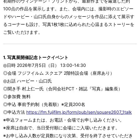
初期作のヴィンテージ・プリントから、最新作までを厳選した約
100点の作品を展示します。また、会場内には、撮影時のエピソー
ドやハービー・山口氏自身からのメッセージを作品に添えて展示す
るコーナーも設け、写真1枚1枚に込められた心温まるストーリーを
ご覧いただけます。
1. 写真展開催記念トークイベント
◎日時 2026年7月5日（日） 13:00-14:30
◎会場 フジフイルム スクエア 2階特設会場（座席あり）
◎お話 ハービー・山口氏
◎聞き手 村上仁一氏（合同会社PCT・雑誌『写真』編集長）
◎参加費 無料
◎申込 事前予約制（先着順）※定員200名
◎申込方法
https://fm.fujifilm.jp/form/pub/sen/square2607_1talk
※申込フォームまたは、お電話・会場でお申し込みください。
※座席は自由で、当日受付順に会場にご入場いただきます。
※お申し込み人数が定員数になり次第、受付を終了させていただき