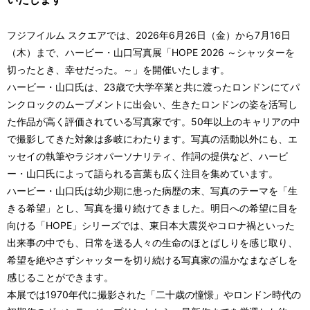
フジフイルム スクエアでは、2026年6月26日（金）から7月16日
（木）まで、ハービー・山口写真展「HOPE 2026 ～シャッターを
切ったとき、幸せだった。～」を開催いたします。
ハービー・山口氏は、23歳で大学卒業と共に渡ったロンドンにてパ
ンクロックのムーブメントに出会い、生きたロンドンの姿を活写し
た作品が高く評価されている写真家です。50年以上のキャリアの中
で撮影してきた対象は多岐にわたります。写真の活動以外にも、エ
ッセイの執筆やラジオパーソナリティ、作詞の提供など、ハービ
ー・山口氏によって語られる言葉も広く注目を集めています。
ハービー・山口氏は幼少期に患った病歴の末、写真のテーマを「生
きる希望」とし、写真を撮り続けてきました。明日への希望に目を
向ける「HOPE」シリーズでは、東日本大震災やコロナ禍といった
出来事の中でも、日常を送る人々の生命のほとばしりを感じ取り、
希望を絶やさずシャッターを切り続ける写真家の温かなまなざしを
感じることができます。
本展では1970年代に撮影された「二十歳の憧憬」やロンドン時代の