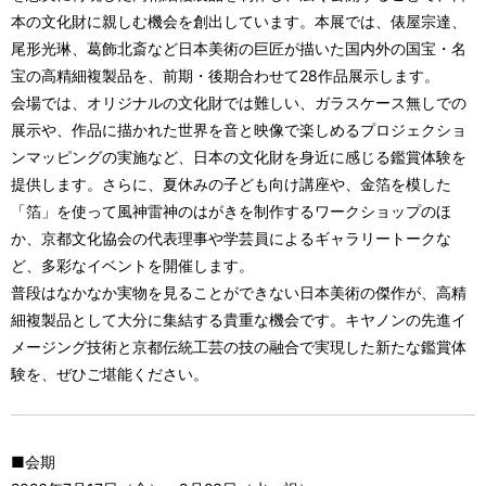
本の文化財に親しむ機会を創出しています。本展では、俵屋宗達、
尾形光琳、葛飾北斎など日本美術の巨匠が描いた国内外の国宝・名
宝の高精細複製品を、前期・後期合わせて28作品展示します。
会場では、オリジナルの文化財では難しい、ガラスケース無しでの
展示や、作品に描かれた世界を音と映像で楽しめるプロジェクショ
ンマッピングの実施など、日本の文化財を身近に感じる鑑賞体験を
提供します。さらに、夏休みの子ども向け講座や、金箔を模した
「箔」を使って風神雷神のはがきを制作するワークショップのほ
か、京都文化協会の代表理事や学芸員によるギャラリートークな
ど、多彩なイベントを開催します。
普段はなかなか実物を見ることができない日本美術の傑作が、高精
細複製品として大分に集結する貴重な機会です。キヤノンの先進イ
メージング技術と京都伝統工芸の技の融合で実現した新たな鑑賞体
験を、ぜひご堪能ください。
■会期