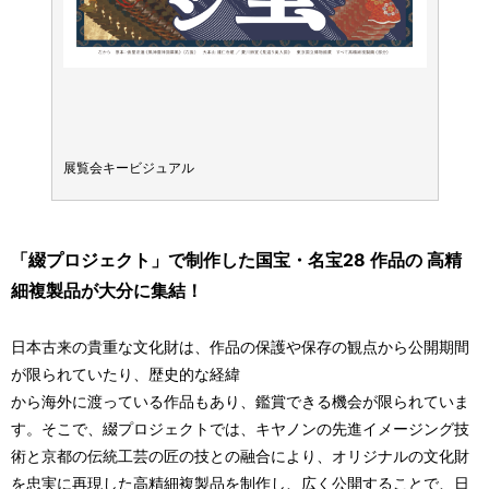
展覧会キービジュアル
展覧会
「綴プロジェクト」で制作した国宝・名宝28 作品の 高精
細複製品が大分に集結！
日本古来の貴重な文化財は、作品の保護や保存の観点から公開期間
が限られていたり、歴史的な経緯
から海外に渡っている作品もあり、鑑賞できる機会が限られていま
す。そこで、綴プロジェクトでは、キヤノンの先進イメージング技
術と京都の伝統工芸の匠の技との融合により、オリジナルの文化財
を忠実に再現した高精細複製品を制作し、広く公開することで、日