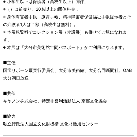
※ 小学生以下は保護者（高校生以上）同伴。
※（）は前売り、20名以上の団体料金 。
※ 身体障害者手帳、療育手帳、精神障害者保健福祉手帳提示者とそ
の介護者1人は半額（高校生は無料）。
※ 本展観覧料でコレクション展（常設展）も併せてご覧になれま
す。
※ 本展は「大分市美術館年間パスポート」がご利用になれます。
■主催
国宝リボーン展実行委員会、大分市美術館、大分合同新聞社、OAB
大分朝日放送
■共催
キヤノン株式会社、特定非営利活動法人 京都文化協会
■協力
独立行政法人国立文化財機構 文化財活用センター